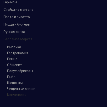
Гарниры
Стейки на мангале
Паста и ризотто
Пицца и бургеры
Ручная лепка
Варламов Маркет
Выпечка
Гастрономия
Пицца
Общепит
Полуфабрикаты
Рыба
Шашлыки
Чищенные овощи
Копчености